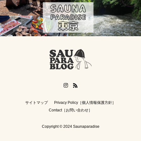
貸切コテージ
湯島ちょこ
広瀬すず 山崎賢人
神奈川
ダイエット
家族
健全な男女混浴
BBQ
川テントサウナ
神奈川サウナ
のんあるサ飯
グランピング
夏サウナ
あきる野市テントサウナ
関東日帰りサウナ
神奈川テントサウナ
カレー
キャンプ飯
サイトマップ
Privacy Policy［個人情報保護方針］
週末サ活
テントサウナ注意事項
サ飯
Contact［お問い合わせ］
サウナ女子必需品
日帰り関東サウナ
Copyright © 2024 Saunaparadise
相模原テントサウナ
スパイスカレー
INSTAGRAM
LINE予約