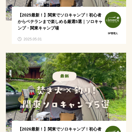
いま話題のワード
【2025最新！】関東でソロキャンプ！初心者
からベテランまで楽しめる厳選5選｜ソロキャ
ンプ・関東キャンプ場
テントサウナ事故防止
関東
SP管理人
2025.05.01
テントサウナ服装
水着
高瀬野キャンプ場
水曜日のダウンタウン
冬
サウナ女子
薪サウナの効果
カップルサウナ特集
東海
水風呂代わり
露出控えめ水着
虫よけ
名探偵津田
ソロキャンプ
サ活デート
薪サウナの魅力
東京
天然サウナ
肌見せなし水着
虫よけ対策
ロケ地
【2026最新！】関東でソロキャンプ！初心者