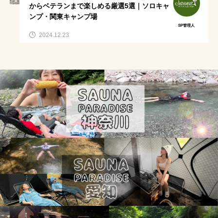
キャンプ初心者
サウナ苦手な人にもオススメ
からベテランまで楽しめる厳選5選｜ソロキャ
ンプ・関東キャンプ場
サウナ服装
自然サウナ
肌見せしたくない
SP管理人
2024.12.23
東海地方
ロッテアライリゾート
自宅サウナ
テントサウナ初心者必見
サウナ持ち物
アウトドアサウナ
アウトドア水着
サウナ飯
千葉
赤外線サウナマットレス
川サウナ
サウナ水着
川サウナ関東
愛知
サウナグルメ
コテージ
川
東京サ活
テントサウナ関東
ニコニコ超会議2024
広瀬すず熱愛
aichi
サウナスイーツ