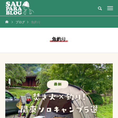
灼熱のテントサウナ × 大自然・アウトドアの新定番
ブログ
魚釣り
NEW POST
カテゴリーごとの最新記事
魚釣り
サ活
メディア・テレビ
【2026年最新】関東
【サウナメディア】ニ
でテントサウナならサ
コニコ超会議2024に
ウナパラダイス｜口コ
登壇！｜湯島チョコさ
人
サウナ女
江戸紫
ミ・比較
んとサウナ対談
子
2024.04.29
2025.03.16