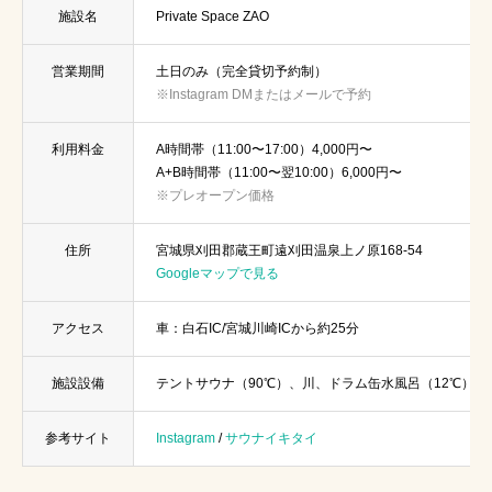
施設名
Private Space ZAO
営業期間
土日のみ（完全貸切予約制）
※Instagram DMまたはメールで予約
利用料金
A時間帯（11:00〜17:00）4,000円〜
A+B時間帯（11:00〜翌10:00）6,000円〜
※プレオープン価格
住所
宮城県刈田郡蔵王町遠刈田温泉上ノ原168-54
Googleマップで見る
アクセス
車：白石IC/宮城川崎ICから約25分
施設設備
テントサウナ（90℃）、川、ドラム缶水風呂（12℃）
参考サイト
Instagram
/
サウナイキタイ