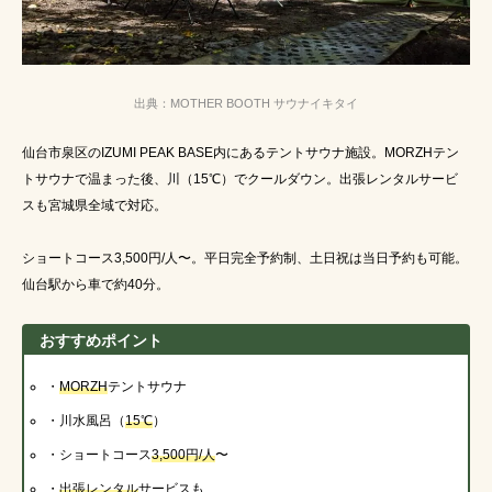
出典：MOTHER BOOTH サウナイキタイ
仙台市泉区のIZUMI PEAK BASE内にあるテントサウナ施設。MORZHテン
トサウナで温まった後、川（15℃）でクールダウン。出張レンタルサービ
スも宮城県全域で対応。
ショートコース3,500円/人〜。平日完全予約制、土日祝は当日予約も可能。
仙台駅から車で約40分。
おすすめポイント
・
MORZH
テントサウナ
・川水風呂（
15℃
）
・ショートコース
3,500円/人
〜
・
出張レンタル
サービスも