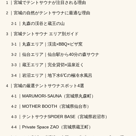
宮城でテントサウナが注目される理由
広瀬すず 山崎賢人
神奈川
ダイエット
宮城の自然がテントサウナに最適な理由
家族
健全な男女混浴
BBQ
丸森の渓谷と蔵王の山
川テントサウナ
神奈川サウナ
宮城テントサウナ エリア別ガイド
のんあるサ飯
グランピング
夏サウナ
丸森エリア｜渓流×BBQ×ピザ窯
仙台エリア｜仙台駅から40分の森サウナ
あきる野市テントサウナ
関東日帰りサウナ
蔵王エリア｜完全貸切×温泉近く
神奈川テントサウナ
カレー
キャンプ飯
岩沼エリア｜地下水6℃の極冷水風呂
週末サ活
テントサウナ注意事項
サ飯
宮城の厳選テントサウナスポット4選
サウナ女子必需品
日帰り関東サウナ
MARUMORI-SAUNA（宮城県丸森町）
MOTHER BOOTH（宮城県仙台市）
相模原テントサウナ
スパイスカレー
テントサウナSPIDER BASE（宮城県岩沼市）
魚釣り
外遊び
薪サウナ
Private Space ZAO（宮城県蔵王町）
テントサウナ失敗しない方法
王様のブランチ