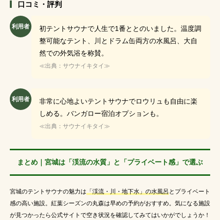
口コミ・評判
利用者
初テントサウナで人生で1番ととのいました。温度調
整可能なテント、川とドラム缶両方の水風呂、大自
然での外気浴を称賛。
≪出典：サウナイキタイ≫
利用者
非常に心地よいテントサウナでロウリュも自由に楽
しめる。バンガロー宿泊オプションも。
≪出典：サウナイキタイ≫
まとめ｜宮城は「渓流の水質」と「プライベート感」で選ぶ
宮城のテントサウナの魅力は
「渓流・川・地下水」の水風呂
とプライベート
感の高い施設。紅葉シーズンの丸森は早めの予約がおすすめ。気になる施設
が見つかったら公式サイトで空き状況を確認してみてはいかがでしょうか！