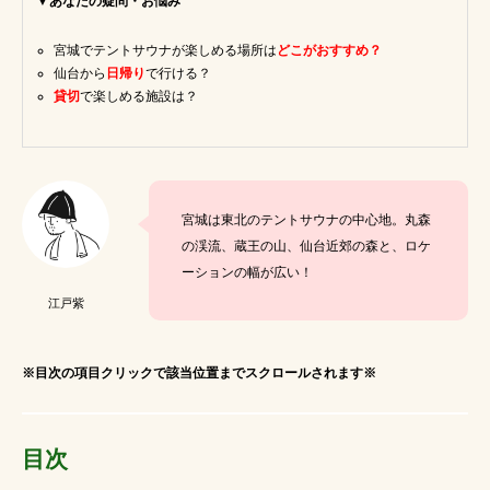
▼あなたの疑問・お悩み
宮城でテントサウナが楽しめる場所は
どこがおすすめ？
いま話題のワード
仙台から
日帰り
で行ける？
貸切
で楽しめる施設は？
テントサウナ初心者必見
サウナ持ち物
アウトドアサウナ
アウトドア水着
サウナ飯
千葉
赤外線サウナマットレス
宮城は東北のテントサウナの中心地。丸森
の渓流、蔵王の山、仙台近郊の森と、ロケ
川サウナ
サウナ水着
川サウナ関東
ーションの幅が広い！
江戸紫
愛知
サウナグルメ
コテージ
川
東京サ活
テントサウナ関東
※目次の項目クリックで該当位置までスクロールされます※
ニコニコ超会議2024
広瀬すず熱愛
aichi
サウナスイーツ
貸切コテージ
湯島ちょこ
目次