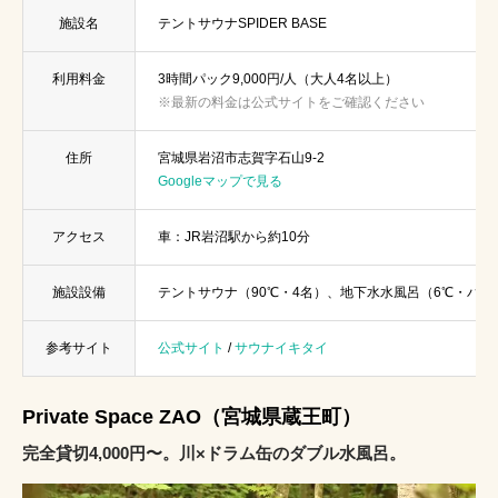
施設名
テントサウナSPIDER BASE
利用料金
3時間パック9,000円/人（大人4名以上）
※最新の料金は公式サイトをご確認ください
住所
宮城県岩沼市志賀字石山9-2
Googleマップで見る
アクセス
車：JR岩沼駅から約10分
施設設備
テントサウナ（90℃・4名）、地下水水風呂（6℃・バイブ
参考サイト
公式サイト
/
サウナイキタイ
Private Space ZAO（宮城県蔵王町）
完全貸切4,000円〜。川×ドラム缶のダブル水風呂。