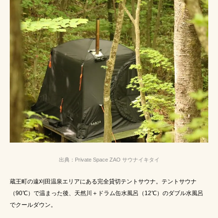
出典：Private Space ZAO サウナイキタイ
蔵王町の遠刈田温泉エリアにある完全貸切テントサウナ。テントサウナ
（90℃）で温まった後、天然川＋ドラム缶水風呂（12℃）のダブル水風呂
でクールダウン。