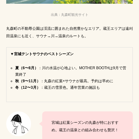
薪サウナの効果
カップルサウナ特集
東海
出典：丸森町観光サイト
水風呂代わり
露出控えめ水着
虫よけ
丸森町の不動尊公園は渓流に囲まれた自然豊かなエリア。蔵王エリアは遠刈
田温泉にも近く、サウナ→川→温泉のルートも。
名探偵津田
ソロキャンプ
サ活デート
薪サウナの魅力
東京
天然サウナ
▼宮城テントサウナのベストシーズン
肌見せなし水着
虫よけ対策
ロケ地
夏（6〜8月）
：川の水温が心地よい。MOTHER BOOTHは9月で営
業終了
キャンプ初心者
サウナ苦手な人にもオススメ
秋（9〜11月）
：丸森の紅葉×サウナが最高。予約は早めに
冬（12〜3月）
：蔵王の雪景色。通年営業の施設も
サウナ服装
自然サウナ
肌見せしたくない
東海地方
ロッテアライリゾート
自宅サウナ
宮城は紅葉シーズンの丸森が特におすす
め。蔵王の温泉との組み合わせも贅沢！