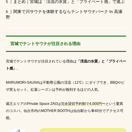
まとめ｜宮城は「渓流の水質」と「プライベート感」で選ぶ
サウナ女子持ち物
日帰りサウナ
関東で川サウナを体験するならテントサウナパーク In 高瀬
野
相模原キャンプ場
失敗しないテントサウナ選び
激辛
日帰りサ活
都内から車で1時間
宮城でテントサウナが注目される理由
イベント
テレビで紹介された
アウトドア女子持ち物
テントサウナ持ち物
宮城でテントサウナが注目されている理由は
「渓流の水質」と「プライベー
ト感」
。
ととのわない
iamsauna
コンビニで買える
MARUMORI-SAUNAは不動尊公園の渓流（12℃）にダイブでき、BBQやピ
テントサウナ
週末サウナ
ザ窯もセット。紅葉シーズンは予約が殺到するほどの人気。
キャンプ場でサウナ
サウナハット
蔵王エリアのPrivate Space ZAOは
完全貸切予約制で4,000円〜
という驚異
のコスパ。仙台市内のMOTHER BOOTHは仙台駅から車40分でアクセス可
恥ずかしい
アウトドア日焼け対策
能。
ゆるキャン
ととのうとは
アイアムサウナ