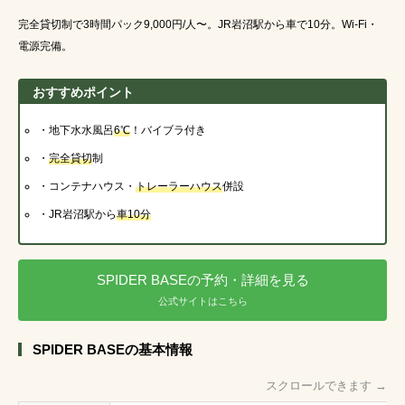
完全貸切制で3時間パック9,000円/人〜。JR岩沼駅から車で10分。Wi-Fi・
電源完備。
おすすめポイント
・地下水水風呂
6℃
！バイブラ付き
・
完全貸切
制
・コンテナハウス・
トレーラーハウス
併設
・JR岩沼駅から
車10分
SPIDER BASEの予約・詳細を見る
公式サイトはこちら
SPIDER BASEの基本情報
スクロールできます →