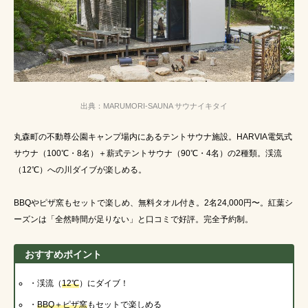
出典：MARUMORI-SAUNA サウナイキタイ
丸森町の不動尊公園キャンプ場内にあるテントサウナ施設。HARVIA電気式
サウナ（100℃・8名）＋薪式テントサウナ（90℃・4名）の2種類。渓流
（12℃）への川ダイブが楽しめる。
BBQやピザ窯もセットで楽しめ、無料タオル付き。2名24,000円〜。紅葉シ
ーズンは「全然時間が足りない」と口コミで好評。完全予約制。
おすすめポイント
・渓流（
12℃
）にダイブ！
・
BBQ＋ピザ窯
もセットで楽しめる