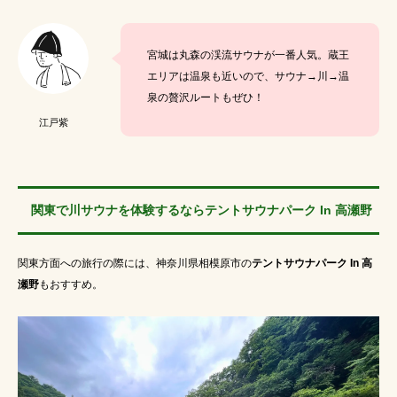
宮城は丸森の渓流サウナが一番人気。蔵王
エリアは温泉も近いので、サウナ→川→温
泉の贅沢ルートもぜひ！
江戸紫
関東で川サウナを体験するならテントサウナパーク In 高瀬野
関東方面への旅行の際には、神奈川県相模原市の
テントサウナパーク In 高
瀬野
もおすすめ。