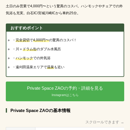
土日のみ営業で4,000円〜という驚異のコスパ。ハンモックやチェアでの外
気浴も充実。白石IC/宮城川崎ICから車約25分。
おすすめポイント
・
完全貸切
で
4,000円〜
の驚異のコスパ！
・川＋
ドラム缶
のダブル水風呂
・
ハンモック
での外気浴
・遠刈田温泉エリアで
温泉
も近い
Private Space ZAOの予約・詳細を見る
Instagramはこちら
Private Space ZAOの基本情報
スクロールできます →