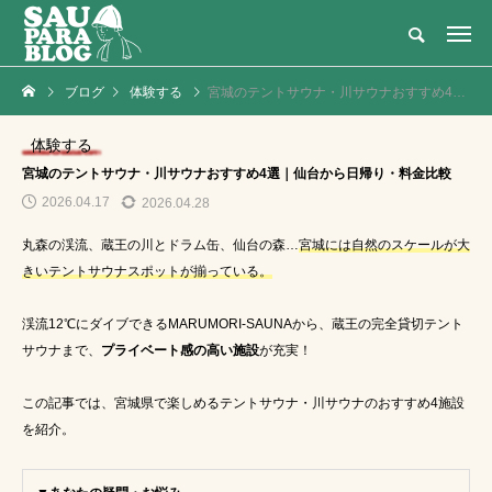
灼熱のテントサウナ × 大自然・アウトドアの新定番
ブログ
体験する
宮城のテントサウナ・川サウナおすすめ4選｜仙台から日帰り・料金比較
NEW POST
カテゴリーごとの最新記事
体験する
サ活
メディア・テレビ
宮城のテントサウナ・川サウナおすすめ4選｜仙台から日帰り・料金比較
2026.04.17
2026.04.28
丸森の渓流、蔵王の川とドラム缶、仙台の森…
宮城には自然のスケールが大
きいテントサウナスポットが揃っている。
渓流12℃にダイブできるMARUMORI-SAUNAから、蔵王の完全貸切テント
サウナまで、
プライベート感の高い施設
が充実！
【2026年最新】関東
【サウナメディア】ニ
この記事では、宮城県で楽しめるテントサウナ・川サウナのおすすめ4施設
でテントサウナならサ
コニコ超会議2024に
ウナパラダイス｜口コ
登壇！｜湯島チョコさ
を紹介。
人
サウナ女
江戸紫
ミ・比較
んとサウナ対談
子
2024.04.29
2025.03.16