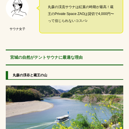
サウナパラダイス
サ活女子
丸森の渓流サウナは紅葉の時期が最高！蔵
王のPrivate Space ZAOは貸切で4,000円〜
テントサウナの服装
saunahat
って信じられないコスパ♪
ラッシュガードかわいい
ゆるキャン名古屋
サウナ女子
ととのったことがない
自宅用サウナ
コンビニで買えるサウナ飯
冬サ活
宮城の自然がテントサウナに最適な理由
テントサウナ安全対策
なぜ被る
丸森の渓谷と蔵王の山
可愛い日焼け対策
サウナ 何着る
テントサウナパークin
家サウナ
キャンプ
テントサウナ事故防止
関東
テントサウナ服装
水着
高瀬野キャンプ場
水曜日のダウンタウン
冬
サウナ女子