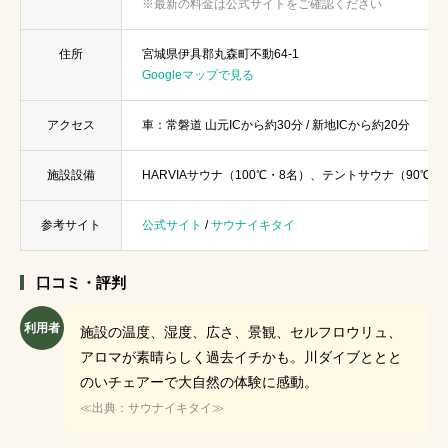
※最新の料金は公式サイトをご確認ください
住所
宮城県伊具郡丸森町不動64-1
Googleマップで見る
アクセス
車：常磐道 山元ICから約30分 / 新地ICから約20分
施設設備
HARVIAサウナ（100℃・8名）、テントサウナ（90℃
参考サイト
公式サイト
/
サウナイキタイ
口コミ・評判
利用者
施設の温度、湿度、広さ、景観、セルフロウリュ、
アロマが素晴らしく過去イチかも。川ダイブととと
のいチェアーで大自然の体験に感動。
≪出典：サウナイキタイ≫