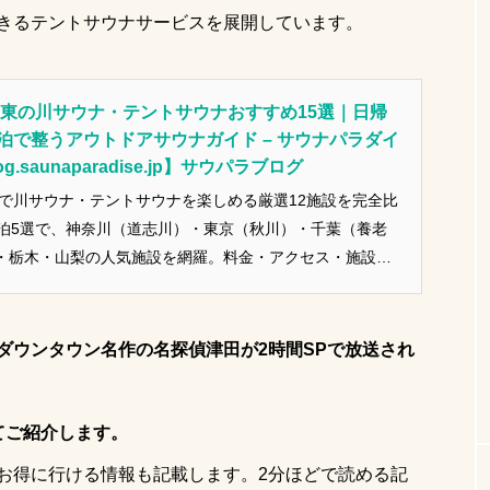
きるテントサウナサービスを展開しています。
ラダイス
サ活女子
テントサウナの服装
saunahat
ったことがない
自宅用サウナ
コンビニで買えるサウナ飯
】関東の川サウナ・テントサウナおすすめ15選｜日帰
ぜ被る
可愛い日焼け対策
サウナ 何着る
テントサ
泊で整うアウトドアサウナガイド – サウナパラダイ
.saunaparadise.jp】サウパラブログ
故防止
関東
テントサウナ服装
水着
高瀬野
東で川サウナ・テントサウナを楽しめる厳選12施設を完全比
サウナ女子
薪サウナの効果
カップルサウナ特集
宿泊5選で、神奈川（道志川）・東京（秋川）・千葉（養老
・栃木・山梨の人気施設を網羅。料金・アクセス・施設の
水着
虫よけ
名探偵津田
ソロキャンプ
サ活
。関東最大級のテントサウナパ ーク In 高瀬野ほか初心
で得る幸福感は
【2026年最新】テントサウナレンタル
肌見せなし水着
虫よけ対策
ロケ地
キャンプ初心者
ビニグルメ紹介
ビスのおすすめ5選 | 格安・日帰り・キ
ダウンタウン名作の名探偵津田が2時間SPで放送され
プ場直送サービスの有無まで徹底解説！
サウナ服装
自然サウナ
肌見せしたくない
東
宅サウナ
テントサウナ初心者必見
サウナ持ち物
てご紹介します。
千葉
赤外線サウナマットレス
川サウナ
サ
お得に行ける情報も記載します。2分ほどで読める記