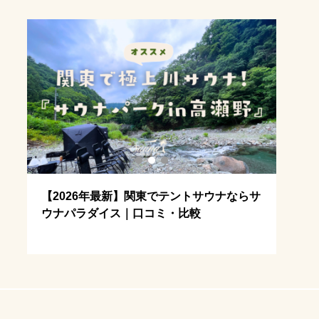
ラッシュガードかわいい
冬サ活
ウナパークin
家サウナ
キャンプ場
東海
デート
薪サウナの魅力
サー
【2026年最新】関東でテントサウナならサ
【サ
ャン
ウナパラダイス｜口コミ・比較
なぜ
海地方
アウトドアサウナ
ウナ水着
川サウナ関東