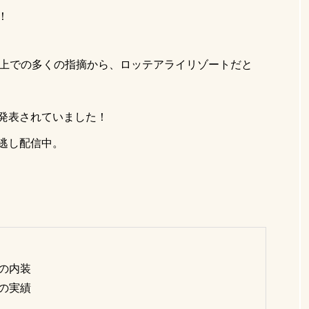
コテージ
川
東京サ活
テントサウナ関東
！
サウナスイーツ
貸切コテージ
湯島ちょこ
広瀬す
S上での多くの指摘から、ロッテアライリゾートだと
健全な男女混浴
BBQ
川テントサウナ
神奈川サウナ
あきる野市テントサウナ
関東日帰りサウナ
神奈川
発表されていました！
テントサウナ注意事項
サ飯
サウナ女子必需品
見逃し配信中。
イスカレー
魚釣り
外遊び
薪サウナ
テント
子持ち物
日帰りサウナ
相模原キャンプ場
失敗し
の内装
の実績