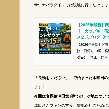
サウナパラダイスでは現地に行くだけでで
アイアムサウナ
サウナパ
ゆるキャン名古屋
ととの
【2026年最新
テントサウナ安全対策
な
り・カップル・宿
ス公式ブログ【blog
キャンプ
テントサウナ事
【2026年最新】関
水曜日のダウンタウン
冬
較。日帰り10選・
渓谷）・埼玉・群馬
水風呂代わり
露出控えめ
特徴がひと目で分かる
【サウナ飯】サウナと激辛
者OK施設も紹介。
東京
天然サウナ
なぜ似ている？｜激辛コン
「長袖をください」 で始まった水曜日の
サウナ苦手な人にもオススメ
ます！
ロッテアライリゾート
自
今回は名探偵津田第3弾でのロケ地につい
アウトドア水着
サウナ飯
津田さんファンの方々、聖地巡礼のために