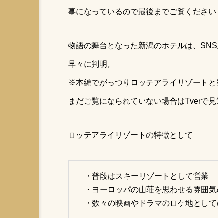
愛知
サウナグルメ
事になっているので最後までご覧ください
広瀬すず熱愛
aichi
物語の舞台となった新潟のホテルは、SN
ダイエット
家族
早々に判明。
グランピング
夏サウナ
※本編でがっつりロッテアライリゾートと
キャンプ飯
週末サ活
まだご覧になられていない場合はTverで
相模原テントサウナ
スパ
王様のブランチ
サウナ女
ロッテアライリゾートの特徴として
激辛
・普段はスキーリゾートとして営業
・ヨーロッパの山荘を思わせる雰囲気
・数々の映画やドラマのロケ地として