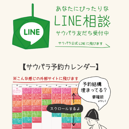
ニコニコ超会議2024
ず 山崎賢人
神奈川
のんあるサ飯
テントサウナ
カレー
日帰り関東サウナ
サウナ失敗しない方法
ないテントサウナ選び