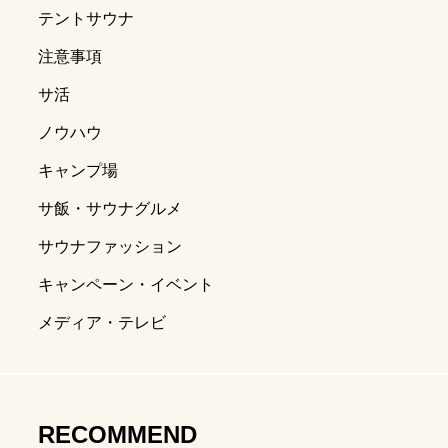
テントサウナ
ディア】ニコニコ超会議2024
湯島チョコさんとサウナ対談
注意事項
サ活
江戸紫
.04.29
ノウハウ
キャンプ場
サ飯・サウナグルメ
サウナファッション
キャンペーン・イベント
メディア・テレビ
子持ち物
ナ
週末サウナ
RECOMMEND
キャン
ととのうとは