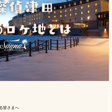
【2026年最新】関東でテントサウナなら
【サウナメ
サウナパラダイス｜口コミ・比較
に登壇！｜
SP管理人
サウナ女子
2025.03.16
2024
いま話題のワード
1時間
イベント
テレビで紹介された
アウトドア女
のわない
iamsauna
コンビニで買える
テントサウ
る皆さまへ
ナハット
恥ずかしい
アウトドア日焼け対策
ゆる