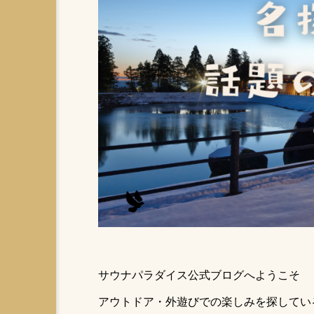
長崎のテントサウナ・川サウナおすすめ3
選｜雲仙・琴海・五島で整う火山×里山×
離島旅
2026.05.18
日帰りサ活
都内から車で
サウナパラダイス公式ブログへようこそ
テントサウナ持ち物
とと
アウトドア・外遊びでの楽しみを探してい
キャンプ場でサウナ
サウ