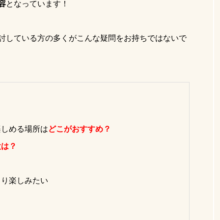
容
となっています！
コテージ
川
東京サ活
テントサウナ関東
サウナスイーツ
貸切コテージ
湯島ちょこ
広瀬す
討している方の多くがこんな疑問をお持ちではないで
健全な男女混浴
BBQ
川テントサウナ
神奈川サウナ
あきる野市テントサウナ
関東日帰りサウナ
神奈川
テントサウナ注意事項
サ飯
サウナ女子必需品
イスカレー
魚釣り
外遊び
薪サウナ
テント
楽しめる場所は
どこがおすすめ？
子持ち物
日帰りサウナ
相模原キャンプ場
失敗し
設は？
くり楽しみたい