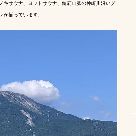
ノキサウナ、ヨットサウナ、鈴鹿山脈の神崎川沿いグ
【2026年最新】関東でテントサウナなら
【サウナメ
ンが揃っています。
サウナパラダイス｜口コミ・比較
に登壇！｜
SP管理人
サウナ女子
2025.03.16
2024
いま話題のワード
1時間
イベント
テレビで紹介された
アウトドア女
のわない
iamsauna
コンビニで買える
テントサウ
ナハット
恥ずかしい
アウトドア日焼け対策
ゆる