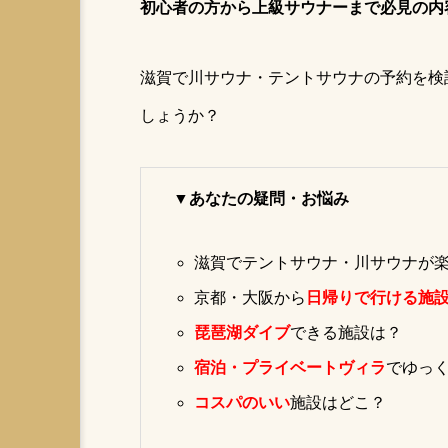
初心者の方から上級サウナーまで必見の内
愛知
サウナグルメ
広瀬すず熱愛
aichi
滋賀で川サウナ・テントサウナの予約を検
ダイエット
家族
しょうか？
グランピング
夏サウナ
キャンプ飯
週末サ活
▼あなたの疑問・お悩み
相模原テントサウナ
スパ
滋賀でテントサウナ・川サウナが
王様のブランチ
サウナ女
京都・大阪から
日帰りで行ける施
激辛
琵琶湖ダイブ
できる施設は？
宿泊・プライベートヴィラ
でゆっ
コスパのいい
施設はどこ？