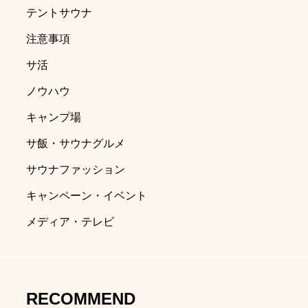
テントサウナ
ディア】ニコニコ超会議2024
湯島チョコさんとサウナ対談
注意事項
サ活
江戸紫
.04.29
ノウハウ
キャンプ場
サ飯・サウナグルメ
サウナファッション
キャンペーン・イベント
メディア・テレビ
子持ち物
ナ
週末サウナ
RECOMMEND
キャン
ととのうとは