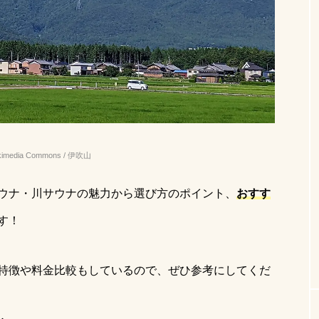
ラダイス
サ活女子
テントサウナの服装
saunahat
ったことがない
自宅用サウナ
コンビニで買えるサウナ飯
ぜ被る
可愛い日焼け対策
サウナ 何着る
テントサ
故防止
関東
テントサウナ服装
水着
高瀬野
サウナ女子
薪サウナの効果
カップルサウナ特集
media Commons / 伊吹山
水着
虫よけ
名探偵津田
ソロキャンプ
サ活
ウナ・川サウナの魅力から選び方のポイント、
おすす
よう！初心者向
広島のテントサウナ・川サウナおすすめ
肌見せなし水着
虫よけ対策
ロケ地
キャンプ初心者
選
選｜渓谷・瀬戸内・日帰りOK
す！
サウナ服装
自然サウナ
肌見せしたくない
東
宅サウナ
テントサウナ初心者必見
サウナ持ち物
特徴や料金比較もしているので、ぜひ参考にしてくだ
千葉
赤外線サウナマットレス
川サウナ
サ