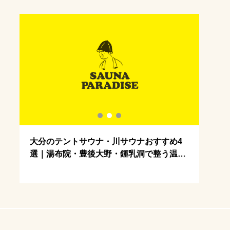
ラッシュガードかわいい
冬サ活
ウナパークin
家サウナ
キャンプ場
東海
デート
薪サウナの魅力
5
大分のテントサウナ・川サウナおすすめ4
テン
選｜湯布院・豊後大野・鍾乳洞で整う温泉
け完
県サウナ旅
海地方
アウトドアサウナ
ウナ水着
川サウナ関東