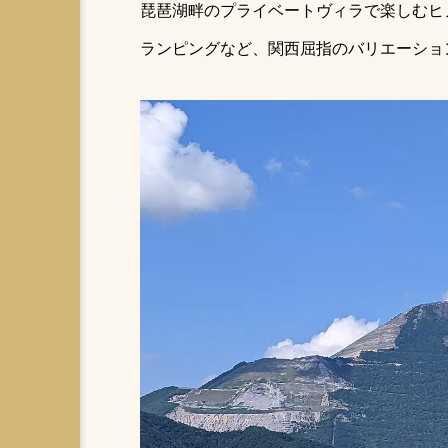
琵琶湖畔のプライベートヴィラで楽しむヒ
長崎のテントサウナ・川サウナおすすめ3
ランピングなど、関西屈指のバリエーショ
選｜雲仙・琴海・五島で整う火山×里山×
離島旅
2026.05.18
日帰りサ活
都内から車で
テントサウナ持ち物
とと
キャンプ場でサウナ
サウ