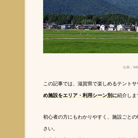
アイアムサウナ
サウナパ
ゆるキャン名古屋
ととの
テントサウナ安全対策
な
キャンプ
テントサウナ事
水曜日のダウンタウン
冬
出典：Wiki
水風呂代わり
露出控えめ
この記事では、滋賀県で楽しめるテントサ
テントサウナを自宅で始め
東京
天然サウナ
け完全ガイド＆おすすめ3
め施設をエリア・利用シーン別に
紹介しま
サウナ苦手な人にもオススメ
ロッテアライリゾート
自
初心者の方にもわかりやすく、施設ごとの
さい。
アウトドア水着
サウナ飯