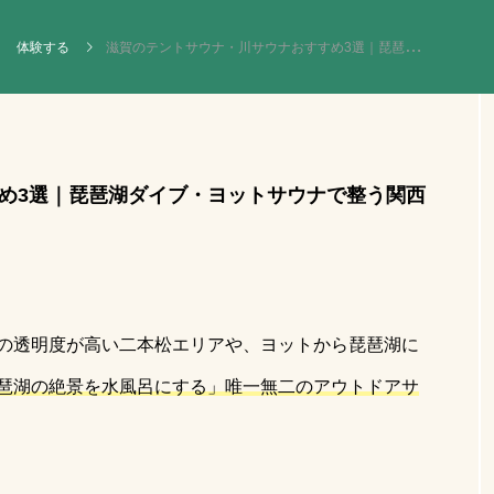
体験する
滋賀のテントサウナ・川サウナおすすめ3選｜琵琶湖ダイブ・ヨットサウナで整う関西日帰り
NEW POST
カテゴリーごとの最新記事
め3選｜琵琶湖ダイブ・ヨットサウナで整う関西
サ活
メディ
の透明度が高い二本松エリアや、ヨットから琵琶湖に
琶湖の絶景を水風呂にする」唯一無二のアウトドアサ