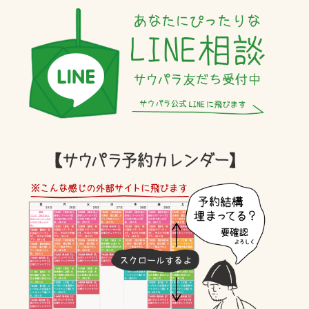
ニコニコ超会議2024
ず 山崎賢人
神奈川
のんあるサ飯
テントサウナ
カレー
日帰り関東サウナ
サウナ失敗しない方法
ないテントサウナ選び