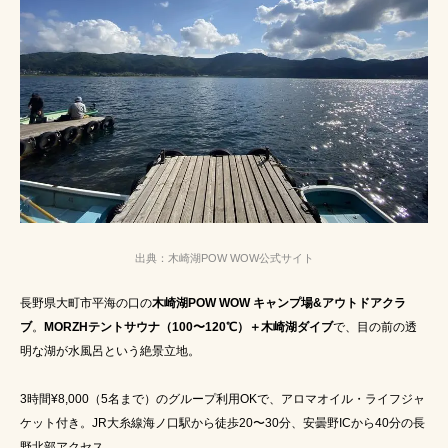
出典：木崎湖POW WOW公式サイト
長野県大町市平海の口の
木崎湖POW WOW キャンプ場&アウトドアクラ
ブ
。
MORZHテントサウナ（100〜120℃）＋木崎湖ダイブ
で、目の前の透
明な湖が水風呂という絶景立地。
3時間¥8,000（5名まで）のグループ利用OKで、アロマオイル・ライフジャ
ケット付き。JR大糸線海ノ口駅から徒歩20〜30分、安曇野ICから40分の長
野北部アクセス。