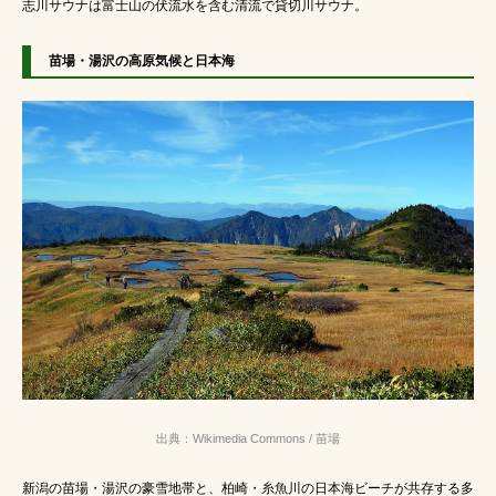
志川サウナは富士山の伏流水を含む清流で貸切川サウナ。
苗場・湯沢の高原気候と日本海
出典：Wikimedia Commons / 苗場
新潟の苗場・湯沢の豪雪地帯と、柏崎・糸魚川の日本海ビーチが共存する多