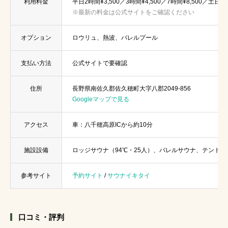
利用料金
平日2時間¥3,500／3時間¥4,500／7時間¥8,500／土
※最新の料金は公式サイトをご確認ください
オプション
ロウリュ、熱波、バレルプール
支払い方法
公式サイトで要確認
住所
長野県南佐久郡佐久穂町大字八郡2049-856
Googleマップで見る
アクセス
車：八千穂高原ICから約10分
施設設備
ロッジサウナ（94℃・25人）、バレルサウナ、テントサ
参考サイト
予約サイト
/
サウナイキタイ
口コミ・評判