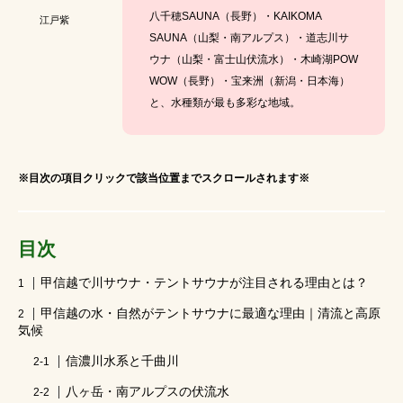
八千穂SAUNA（長野）・KAIKOMA
江戸紫
サウナ女子持ち物
日帰りサウナ
SAUNA（山梨・南アルプス）・道志川サ
ウナ（山梨・富士山伏流水）・木崎湖POW
相模原キャンプ場
失敗しないテントサウナ選び
WOW（長野）・宝来洲（新潟・日本海）
と、水種類が最も多彩な地域。
激辛
日帰りサ活
都内から車で1時間
イベント
テレビで紹介された
※目次の項目クリックで該当位置までスクロールされます※
アウトドア女子持ち物
テントサウナ持ち物
ととのわない
iamsauna
コンビニで買える
目次
テントサウナ
週末サウナ
甲信越で川サウナ・テントサウナが注目される理由とは？
キャンプ場でサウナ
サウナハット
甲信越の水・自然がテントサウナに最適な理由｜清流と高原
気候
恥ずかしい
アウトドア日焼け対策
信濃川水系と千曲川
ゆるキャン
ととのうとは
アイアムサウナ
八ヶ岳・南アルプスの伏流水