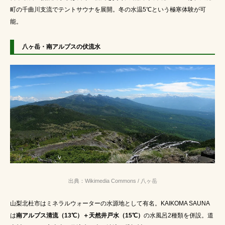
町の千曲川支流でテントサウナを展開。冬の水温5℃という極寒体験が可
能。
八ヶ岳・南アルプスの伏流水
出典：Wikimedia Commons / 八ヶ岳
山梨北杜市はミネラルウォーターの水源地として有名。KAIKOMA SAUNA
は
南アルプス清流（13℃）＋天然井戸水（15℃）
の水風呂2種類を併設。道