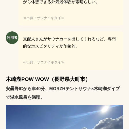
がら休憩できる外気浴体験が素晴らしい。
≪出典：サウナイキタイ≫
利用者
支配人さんがサウナカーを出してくれるなど、専門
的なホスピタリティが印象的。
≪出典：サウナイキタイ≫
木崎湖POW WOW（長野県大町市）
安曇野ICから車40分、MORZHテントサウナ×木崎湖ダイブ
で湖水風呂を満喫。