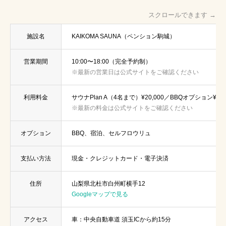
スクロールできます →
施設名
KAIKOMA SAUNA（ペンション駒城）
営業期間
10:00〜18:00（完全予約制）
※最新の営業日は公式サイトをご確認ください
利用料金
サウナPlan A（4名まで）¥20,000／BBQオプション¥2,2
※最新の料金は公式サイトをご確認ください
オプション
BBQ、宿泊、セルフロウリュ
支払い方法
現金・クレジットカード・電子決済
住所
山梨県北杜市白州町横手12
Googleマップで見る
アクセス
車：中央自動車道 須玉ICから約15分