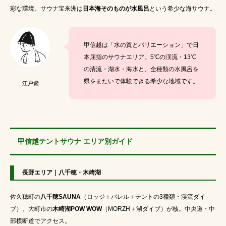
彩な環境。サウナ宝来洲は
日本海そのものが水風呂
という希少な海サウナ。
甲信越は「水の質とバリエーション」で日
本屈指のサウナエリア。5℃の渓流・13℃
の清流・湖水・海水と、全種類の水風呂を
県をまたいで体験できる希少な地域です。
江戸紫
甲信越テントサウナ エリア別ガイド
長野エリア｜八千穂・木崎湖
佐久穂町の
八千穂SAUNA
（ロッジ＋バレル＋テントの3種類・渓流ダイ
ブ）、大町市の
木崎湖POW WOW
（MORZH＋湖ダイブ）が核。中央道・中
部横断道でアクセス。