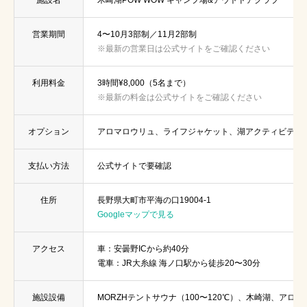
営業期間
4〜10月3部制／11月2部制
※最新の営業日は公式サイトをご確認ください
利用料金
3時間¥8,000（5名まで）
※最新の料金は公式サイトをご確認ください
オプション
アロマロウリュ、ライフジャケット、湖アクティビティ
支払い方法
公式サイトで要確認
住所
長野県大町市平海の口19004-1
Googleマップで見る
アクセス
車：安曇野ICから約40分
電車：JR大糸線 海ノ口駅から徒歩20〜30分
施設設備
MORZHテントサウナ（100〜120℃）、木崎湖、アロ