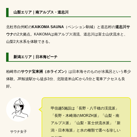
山梨エリア｜南アルプス・道志川
北杜市白州町の
KAIKOMA SAUNA
（ペンション駒城）と道志村の
道志川サ
ウナ
の2大拠点。KAIKOMAは南アルプス清流、道志川は富士山伏流水と、
山梨2大水系を体験できる。
新潟エリア｜日本海ビーチ
柏崎市の
サウナ宝来洲（ホライズン）
は日本海そのものが水風呂という希少
体験。JR鯨波駅から徒歩3分、北陸道米山ICから5分と電車アクセスも良
好。
甲信越5施設は「長野・八千穂の渓流派」
「長野・木崎湖のMORZH派」「山梨・南
アルプス派」「山梨・富士伏流水派」「新
潟・日本海派」と水の種類で選べる珍しい
サウナ女子