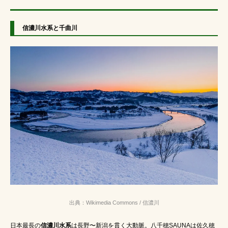
信濃川水系と千曲川
出典：Wikimedia Commons / 信濃川
日本最長の
信濃川水系
は長野〜新潟を貫く大動脈。八千穂SAUNAは佐久穂