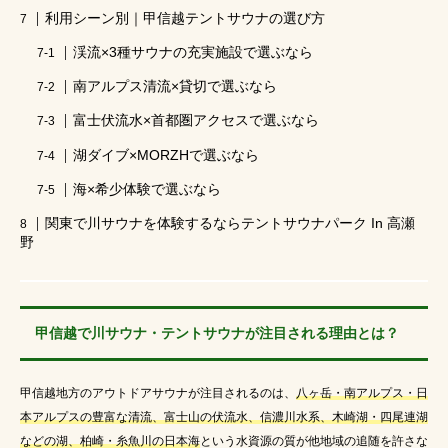
利用シーン別｜甲信越テントサウナの選び方
薪サウナの効果
カップルサウナ特集
東海
渓流×3種サウナの充実施設で選ぶなら
水風呂代わり
露出控えめ水着
虫よけ
南アルプス清流×貸切で選ぶなら
富士伏流水×首都圏アクセスで選ぶなら
名探偵津田
ソロキャンプ
サ活デート
湖ダイブ×MORZHで選ぶなら
薪サウナの魅力
東京
天然サウナ
海×希少体験で選ぶなら
肌見せなし水着
虫よけ対策
ロケ地
関東で川サウナを体験するならテントサウナパーク In 高瀬
野
キャンプ初心者
サウナ苦手な人にもオススメ
サウナ服装
自然サウナ
肌見せしたくない
甲信越で川サウナ・テントサウナが注目される理由とは？
東海地方
ロッテアライリゾート
自宅サウナ
甲信越地方のアウトドアサウナが注目されるのは、
八ヶ岳・南アルプス・日
本アルプスの豊富な清流、富士山の伏流水、信濃川水系、木崎湖・四尾連湖
などの湖、柏崎・糸魚川の日本海
という水資源の質が他地域の追随を許さな