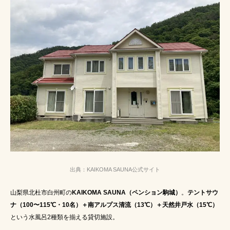
出典：KAIKOMA SAUNA公式サイト
山梨県北杜市白州町の
KAIKOMA SAUNA（ペンション駒城）
。
テントサウ
ナ（100〜115℃・10名）＋南アルプス清流（13℃）＋天然井戸水（15℃）
という水風呂2種類を揃える貸切施設。