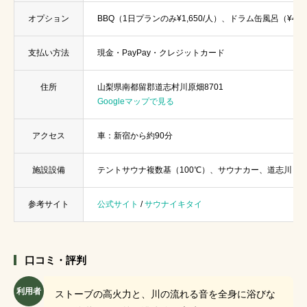
オプション
BBQ（1日プランのみ¥1,650/人）、ドラム缶風呂（¥4,4
支払い方法
現金・PayPay・クレジットカード
住所
山梨県南都留郡道志村川原畑8701
Googleマップで見る
アクセス
車：新宿から約90分
施設設備
テントサウナ複数基（100℃）、サウナカー、道志川（1
参考サイト
公式サイト
/
サウナイキタイ
口コミ・評判
利用者
ストーブの高火力と、川の流れる音を全身に浴びな