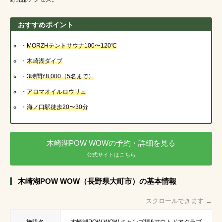
おすすめポイント
・
MORZHテントサウナ100〜120℃
・
木崎湖ダイブ
・
3時間¥8,000
（5名まで）
・
アロマオイル
ロウリュ
・
海ノ口駅徒歩20〜30分
木崎湖POW WOWの予約・詳細を見る
公式サイトはこちら
木崎湖POW WOW（長野県大町市）の基本情報
スクロールできます →
施設名
木崎湖POW WOW キャンプ場&アウトドアクラブ