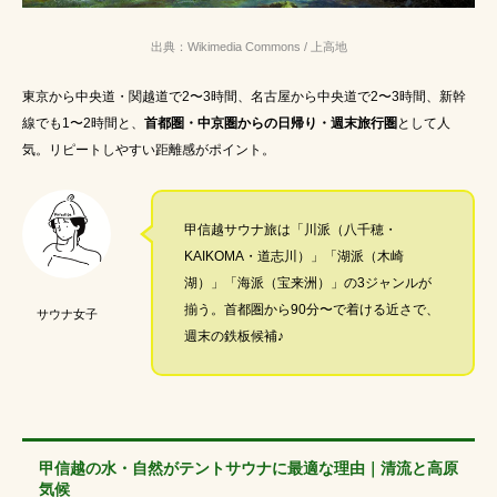
出典：Wikimedia Commons / 上高地
東京から中央道・関越道で2〜3時間、名古屋から中央道で2〜3時間、新幹
線でも1〜2時間と、
首都圏・中京圏からの日帰り・週末旅行圏
として人
気。リピートしやすい距離感がポイント。
甲信越サウナ旅は「川派（八千穂・
KAIKOMA・道志川）」「湖派（木崎
湖）」「海派（宝来洲）」の3ジャンルが
揃う。首都圏から90分〜で着ける近さで、
サウナ女子
週末の鉄板候補♪
甲信越の水・自然がテントサウナに最適な理由｜清流と高原
気候