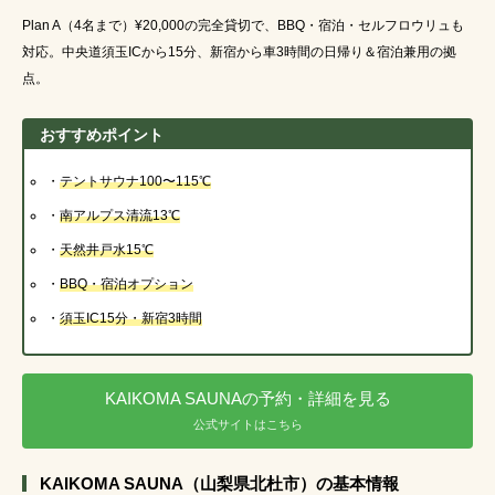
Plan A（4名まで）¥20,000の完全貸切で、BBQ・宿泊・セルフロウリュも
対応。中央道須玉ICから15分、新宿から車3時間の日帰り＆宿泊兼用の拠
点。
おすすめポイント
・
テントサウナ100〜115℃
・
南アルプス清流13℃
・
天然井戸水15℃
・
BBQ・宿泊
オプション
・
須玉IC15分・新宿3時間
KAIKOMA SAUNAの予約・詳細を見る
公式サイトはこちら
KAIKOMA SAUNA（山梨県北杜市）の基本情報