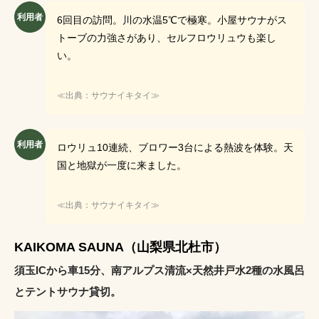
利用者
6回目の訪問。川の水温5℃で極寒。小屋サウナがス
トーブの力強さがあり、セルフロウリュウも楽し
い。
≪出典：サウナイキタイ≫
利用者
ロウリュ10連続、ブロワー3台による熱波を体験。天
国と地獄が一度に来ました。
≪出典：サウナイキタイ≫
KAIKOMA SAUNA（山梨県北杜市）
須玉ICから車15分、南アルプス清流×天然井戸水2種の水風呂
とテントサウナ貸切。