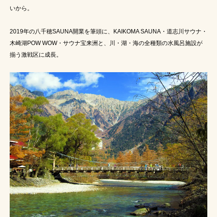
いから。
2019年の八千穂SAUNA開業を筆頭に、KAIKOMA SAUNA・道志川サウナ・
木崎湖POW WOW・サウナ宝来洲と、川・湖・海の全種類の水風呂施設が
揃う激戦区に成長。