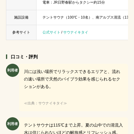
電車：JR日野春駅からタクシー約15分
施設設備
テントサウナ（100℃・10名）、南アルプス清流（13℃）
参考サイト
公式サイト
/
サウナイキタイ
口コミ・評判
利用者
川には浅い場所でリラックスできるエリアと、流れ
の速い場所で天然のバイブラ効果を感じられるセク
ションがある。
≪出典：サウナイキタイ≫
利用者
テントサウナは115℃まで上昇。夏の山中での清流入
水は信じられないほどの解放感とリフレッシュ感。