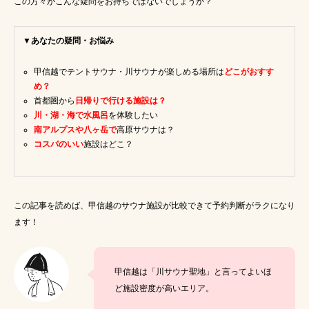
この方々がこんな疑問をお持ちではないでしょうか？
広瀬すず 山崎賢人
神奈川
ダイエット
家族
健全な男女混浴
BBQ
▼あなたの疑問・お悩み
川テントサウナ
神奈川サウナ
甲信越でテントサウナ・川サウナが楽しめる場所は
どこがおすす
め？
のんあるサ飯
グランピング
夏サウナ
首都圏から
日帰りで行ける施設は？
川・湖・海で水風呂
を体験したい
あきる野市テントサウナ
関東日帰りサウナ
南アルプスや八ヶ岳で
高原サウナは？
コスパのいい
施設はどこ？
神奈川テントサウナ
カレー
キャンプ飯
週末サ活
テントサウナ注意事項
サ飯
この記事を読めば、甲信越のサウナ施設が比較できて予約判断がラクになり
サウナ女子必需品
日帰り関東サウナ
ます！
相模原テントサウナ
スパイスカレー
甲信越は「川サウナ聖地」と言ってよいほ
魚釣り
外遊び
薪サウナ
ど施設密度が高いエリア。
テントサウナ失敗しない方法
王様のブランチ