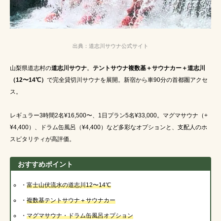
出典：道志川サウナ公式サイト
山梨県道志村の
道志川サウナ
。
テントサウナ複数基＋サウナカー＋道志川
（12〜14℃）
で完全貸切川サウナを展開。新宿から車90分の首都圏アクセ
ス。
レギュラー3時間2名¥16,500〜、1日プラン5名¥33,000。マグマサウナ（+
¥4,400）、ドラム缶風呂（¥4,400）など多彩なオプションと、支配人のホ
スピタリティが高評価。
おすすめポイント
・
富士山伏流水
の道志川12〜14℃
・
複数基テントサウナ＋サウナカー
・
マグマサウナ・ドラム缶風呂
オプション