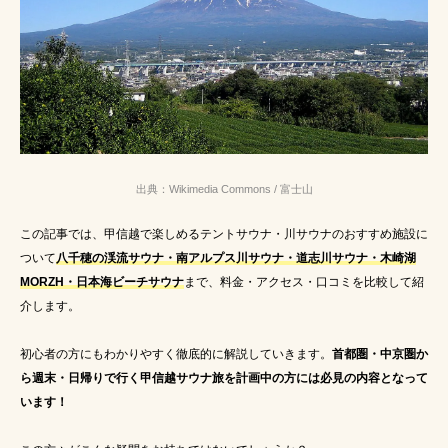
いま話題のワード
テントサウナ初心者必見
サウナ持ち物
アウトドアサウナ
アウトドア水着
出典：Wikimedia Commons / 富士山
サウナ飯
千葉
赤外線サウナマットレス
この記事では、甲信越で楽しめるテントサウナ・川サウナのおすすめ施設に
川サウナ
サウナ水着
川サウナ関東
ついて
八千穂の渓流サウナ・南アルプス川サウナ・道志川サウナ・木崎湖
MORZH・日本海ビーチサウナ
まで、料金・アクセス・口コミを比較して紹
愛知
サウナグルメ
コテージ
川
介します。
東京サ活
テントサウナ関東
初心者の方にもわかりやすく徹底的に解説していきます。
首都圏・中京圏か
ニコニコ超会議2024
広瀬すず熱愛
aichi
ら週末・日帰りで行く甲信越サウナ旅を計画中の方には必見の内容となって
います！
サウナスイーツ
貸切コテージ
湯島ちょこ