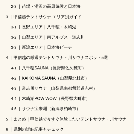
サウナパラダイス
サ活女子
苗場・湯沢の高原気候と日本海
甲信越テントサウナ エリア別ガイド
テントサウナの服装
saunahat
長野エリア｜八千穂・木崎湖
ラッシュガードかわいい
ゆるキャン名古屋
山梨エリア｜南アルプス・道志川
ととのったことがない
自宅用サウナ
新潟エリア｜日本海ビーチ
コンビニで買えるサウナ飯
冬サ活
甲信越の厳選テントサウナ・川サウナスポット5選
八千穂SAUNA（長野県佐久穂町）
テントサウナ安全対策
なぜ被る
KAIKOMA SAUNA（山梨県北杜市）
可愛い日焼け対策
サウナ 何着る
道志川サウナ（山梨県南都留郡道志村）
テントサウナパークin
家サウナ
キャンプ
木崎湖POW WOW（長野県大町市）
テントサウナ事故防止
関東
サウナ宝来洲（新潟県柏崎市）
まとめ｜甲信越で今すぐ体験したいテントサウナ・川サウナ
テントサウナ服装
水着
高瀬野キャンプ場
県別の詳細記事もチェック
水曜日のダウンタウン
冬
サウナ女子