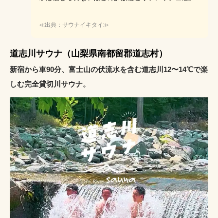
≪出典：サウナイキタイ≫
道志川サウナ（山梨県南都留郡道志村）
新宿から車90分、富士山の伏流水を含む道志川12〜14℃で楽
しむ完全貸切川サウナ。