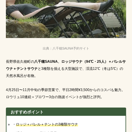
出典：八千穂SAUNA予約サイト
長野県佐久穂町の
八千穂SAUNA
。
ロッジサウナ（94℃・25人）＋バレルサ
ウナ＋テントサウナ
と3種類を揃える大型施設で、渓流12℃（冬は5℃）の
天然水風呂が名物。
4月25日〜11月中旬の季節営業で、平日2時間¥3,500からのコスパも魅力。
ロウリュ10連続＋ブロワー3台の熱波イベントが強烈と評判。
おすすめポイント
・
ロッジ＋バレル＋テント
の3種類サウナ