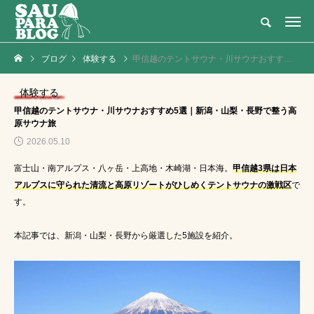
灼熱のテントサウナ × 大自然・アウトドアの新定番
ブログ
体験する
甲信越のテントサウナ・川サウナおすすめ5選｜新潟・山梨・長野で整う高原サウナ旅
NEW POST
カテゴリーごとの最新記事
体験する
メディア・テレビ
テントサウナ
甲信越のテントサウナ・川サウナおすすめ5選｜新潟・山梨・長野で整う高
原サウナ旅
2026.05.10
富士山・南アルプス・八ヶ岳・上高地・木崎湖・日本海。
甲信越3県は日本
アルプスに守られた清流と高原リゾートがひしめくテントサウナの激戦区
で
す。
本記事では、新潟・山梨・長野から厳選した5施設を紹介。
【サウナメディア】ニ
長崎のテントサウナ・
コニコ超会議2024に
川サウナおすすめ3選
登壇！｜湯島チョコさ
｜雲仙・琴海・五島で
女
江戸紫
SP管理
んとサウナ対談
整う火山×里山×離島
2024.04.29
2026.05.18
旅