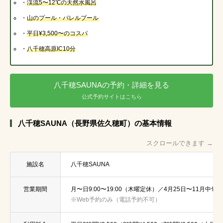
・
渓流5〜12℃
の天然水風呂
・
山のプール・バレルプール
・
平日¥3,500〜
のコスパ
・
八千穂高原IC10分
八千穂SAUNAの予約・詳細を見る
公式予約サイトはこちら
八千穂SAUNA（長野県佐久穂町）の基本情報
スクロールできます →
施設名
八千穂SAUNA
営業期間
月〜日9:00〜19:00（木曜定休）／4月25日〜11月中旬
※Web予約のみ（電話予約不可）