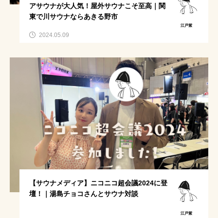
サウナパラダイス
サ活女子
アサウナが大人気！屋外サウナこそ至高｜関
東で川サウナならあきる野市
テントサウナの服装
saunahat
江戸紫
2024.05.09
ラッシュガードかわいい
ゆるキャン名古屋
ととのったことがない
自宅用サウナ
コンビニで買えるサウナ飯
冬サ活
テントサウナ安全対策
なぜ被る
可愛い日焼け対策
サウナ 何着る
テントサウナパークin
家サウナ
キャンプ
テントサウナ事故防止
関東
【サウナメディア】ニコニコ超会議2024に登
テントサウナ服装
水着
高瀬野キャンプ場
壇！｜湯島チョコさんとサウナ対談
水曜日のダウンタウン
冬
サウナ女子
江戸紫