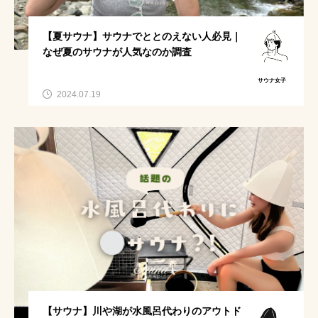
いま話題のワード
【夏サウナ】サウナでととのえない人必見｜
なぜ夏のサウナが人気なのか調査
日帰りサ活
都内から車で1時間
イベント
サウナ女子
2024.07.19
テレビで紹介された
アウトドア女子持ち物
テントサウナ持ち物
ととのわない
iamsauna
コンビニで買える
テントサウナ
週末サウナ
キャンプ場でサウナ
サウナハット
恥ずかしい
アウトドア日焼け対策
ゆるキャン
ととのうとは
アイアムサウナ
【サウナ】川や湖が水風呂代わりのアウトド