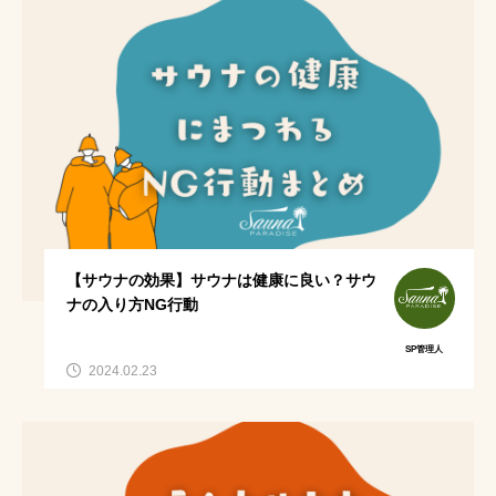
アウトドア水着
サウナ飯
千葉
赤外線サウナマットレス
川サウナ
サウナ水着
川サウナ関東
愛知
サウナグルメ
コテージ
川
東京サ活
テントサウナ関東
ニコニコ超会議2024
広瀬すず熱愛
aichi
サウナスイーツ
【サウナの効果】サウナは健康に良い？サウ
貸切コテージ
湯島ちょこ
ナの入り方NG行動
広瀬すず 山崎賢人
神奈川
ダイエット
SP管理人
2024.02.23
家族
健全な男女混浴
BBQ
川テントサウナ
神奈川サウナ
のんあるサ飯
グランピング
夏サウナ