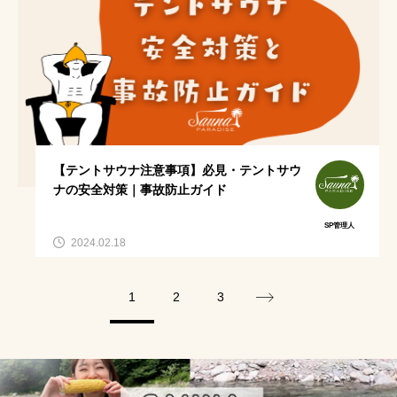
あきる野市テントサウナ
関東日帰りサウナ
神奈川テントサウナ
カレー
キャンプ飯
週末サ活
テントサウナ注意事項
サ飯
サウナ女子必需品
日帰り関東サウナ
【テントサウナ注意事項】必見・テントサウ
相模原テントサウナ
スパイスカレー
ナの安全対策｜事故防止ガイド
魚釣り
外遊び
薪サウナ
SP管理人
2024.02.18
テントサウナ失敗しない方法
王様のブランチ
1
2
3
サウナ女子持ち物
日帰りサウナ
相模原キャンプ場
失敗しないテントサウナ選び
激辛