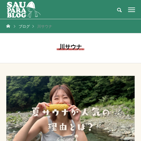
灼熱のテントサウナ × 大自然・アウトドアの新定番
ブログ
川サウナ
NEW POST
カテゴリーごとの最新記事
川サウナ
サ活
メディア・テレビ
【2026年最新】関東
【サウナメディア】ニ
でテントサウナならサ
コニコ超会議2024に
ウナパラダイス｜口コ
登壇！｜湯島チョコさ
人
サウナ女
江戸紫
ミ・比較
んとサウナ対談
子
2024.04.29
2025.03.16