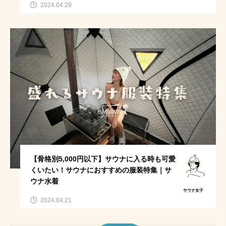
2024.04.29
薪サウナの効果
カップルサウナ特集
東海
水風呂代わり
露出控えめ水着
虫よけ
名探偵津田
ソロキャンプ
サ活デート
薪サウナの魅力
東京
天然サウナ
肌見せなし水着
虫よけ対策
ロケ地
キャンプ初心者
サウナ苦手な人にもオススメ
サウナ服装
自然サウナ
肌見せしたくない
【骨格別5,000円以下】サウナに入る時も可愛
東海地方
ロッテアライリゾート
くいたい！サウナにおすすめの服装特集｜サ
ウナ水着
自宅サウナ
テントサウナ初心者必見
サウナ女子
2024.04.21
サウナ持ち物
アウトドアサウナ